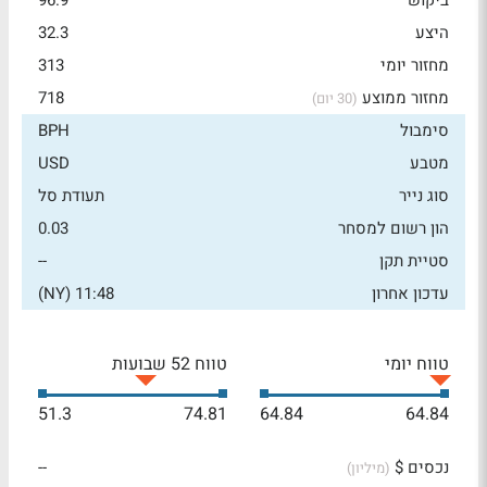
ביקוש
96.9
היצע
32.3
מחזור יומי
313
מחזור ממוצע
718
(30 יום)
סימבול
BPH
מטבע
USD
סוג נייר
תעודת סל
הון רשום למסחר
0.03
סטיית תקן
--
עדכון אחרון
11:48 (NY)
טווח יומי
טווח 52 שבועות
51.3
74.81
64.84
64.84
נכסים $
--
(מיליון)