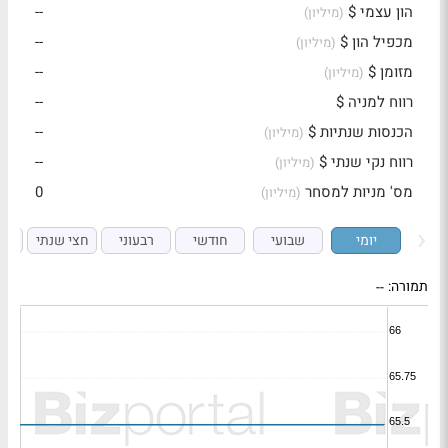
הון עצמי $
--
(מיליון)
מכפיל הון $
--
(מיליון)
מזומן $
--
(מיליון)
רווח למניה $
--
הכנסות שנתיות $
--
(מיליון)
רווח נקי שנתי $
--
(מיליון)
מס' מניות למסחר
0
(מיליון)
יומי
שבועי
חודשי
רבעוני
חצי שנתי
ש
תמורה:
--