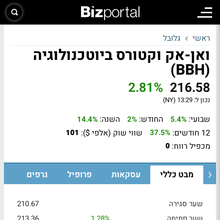
ראשי
גלובל
ואן-אק וקטורס ביוטכנולוגיה
(BBH)
2.81%
216.58
נכון ל:
13:29 (NY)
שבועי:
החודש:
השנה:
14.4%
2%
5.4%
12 חודשים:
שווי שוק (אלפי $):
101
37.5%
מכפיל רווח:
0
מבט כללי
עסקאות
פרופיל
גרפים
שער סגירה
210.67
שער פתיחה
1.28%
213.36