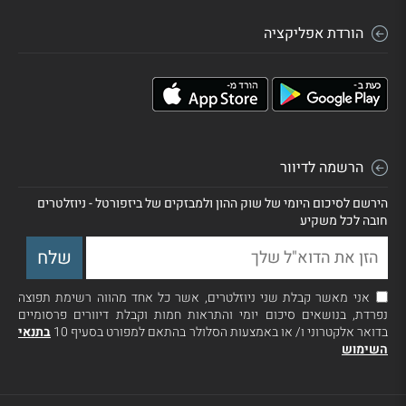
הורדת אפליקציה
הרשמה לדיוור
הירשם לסיכום היומי של שוק ההון ולמבזקים של ביזפורטל - ניוזלטרים
חובה לכל משקיע
אני מאשר קבלת שני ניוזלטרים, אשר כל אחד מהווה רשימת תפוצה
נפרדת, בנושאים סיכום יומי והתראות חמות וקבלת דיוורים פרסומיים
בדואר אלקטרוני ו/ או באמצעות הסלולר בהתאם למפורט בסעיף 10
בתנאי
השימוש