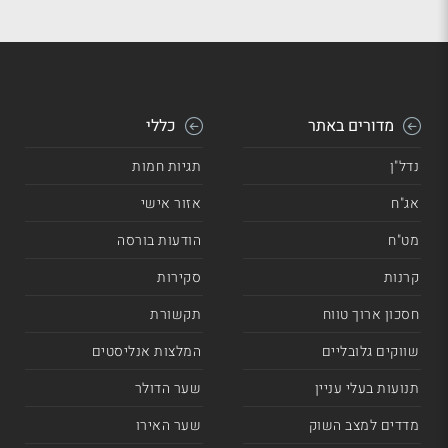
מדורים באתר
כללי
נדל"ן
תגיות חמות
אג"ח
אזור אישי
מט"ח
הודעות בורסה
קרנות
סקירות
חסכון ארוך טווח
תקשורת
שווקים גלובליים
המלצות אנליסטים
תנועות בעלי עניין
שער הדולר
מדדים למצב השוק
שער האירו