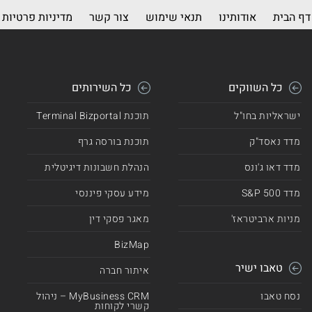
דף הבית
אודותינו
תנאי שימוש
צור קשר
מדיניות פרטיות
כל השווקים
כל השירותים
ישראליות בחו"ל
תוכנת Terminal Bizportal
מדד נאסד"ק
תוכנת בורסה גרף
מדד דאו ג'ונס
הנהלת חשבונות דיגיטלית
מדד 500 S&P
מידע עסקי פיננסי
מניות ארביטראז'
מאגר פסקי דין
BizMap
טאבו ישיר
איתור חברה
נסח טאבו
MyBusiness CRM – ניהול
קשרי לקוחות