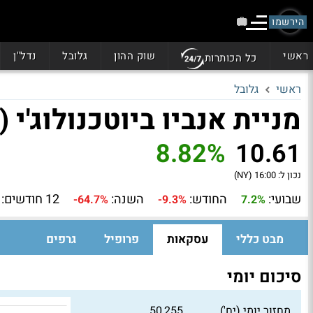
הירשמו
ראשי
שוק ההון
גלובל
נדל"ן
כל הכותרות
ראשי
גלובל
מניית אנביו ביוטכנולוג'י (NNNN)
8.82%
10.61
נכון ל:
16:00 (NY)
שבועי:
החודש:
השנה:
12 חודשים:
-64.7%
-9.3%
7.2%
מבט כללי
עסקאות
פרופיל
גרפים
סיכום יומי
מחזור יומי (יח')
50,255