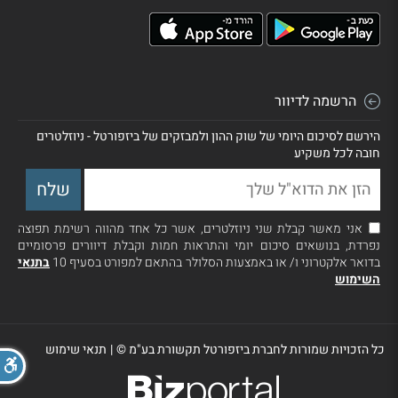
הרשמה לדיוור
הירשם לסיכום היומי של שוק ההון ולמבזקים של ביזפורטל - ניוזלטרים
חובה לכל משקיע
אני מאשר קבלת שני ניוזלטרים, אשר כל אחד מהווה רשימת תפוצה
נפרדת, בנושאים סיכום יומי והתראות חמות וקבלת דיוורים פרסומיים
בדואר אלקטרוני ו/ או באמצעות הסלולר בהתאם למפורט בסעיף 10
בתנאי
השימוש
כל הזכויות שמורות לחברת ביזפורטל תקשורת בע"מ ©
|
תנאי שימוש