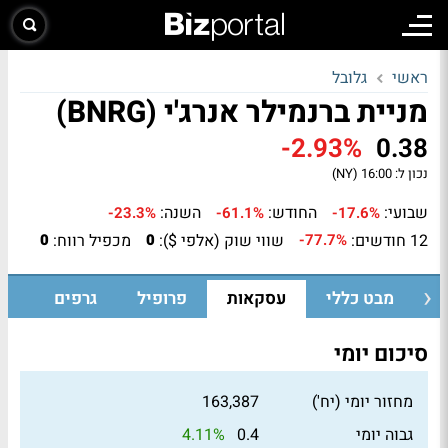
ראשי
גלובל
מניית ברנמילר אנרג'י (BNRG)
-2.93%
0.38
נכון ל:
16:00 (NY)
שבועי:
החודש:
השנה:
-23.3%
-61.1%
-17.6%
12 חודשים:
שווי שוק (אלפי $):
מכפיל רווח:
0
0
-77.7%
מבט כללי
עסקאות
פרופיל
גרפים
סיכום יומי
מחזור יומי (יח')
163,387
4.11%
גבוה יומי
0.4