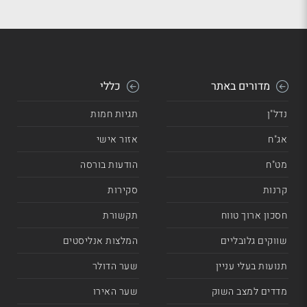
מדורים באתר
כללי
נדל"ן
תגיות חמות
אג"ח
אזור אישי
מט"ח
הודעות בורסה
קרנות
סקירות
חסכון ארוך טווח
תקשורת
שווקים גלובליים
המלצות אנליסטים
תנועות בעלי עניין
שער הדולר
מדדים למצב השוק
שער האירו