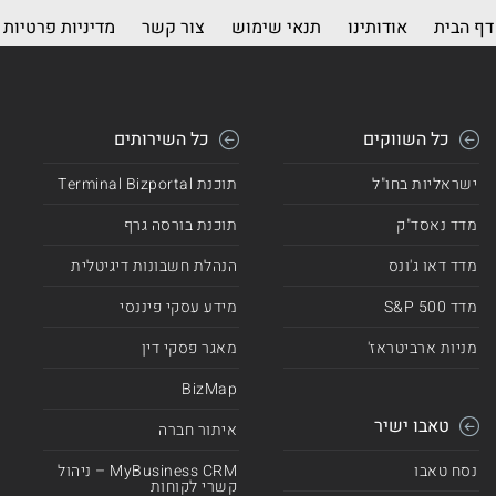
דף הבית
אודותינו
תנאי שימוש
צור קשר
מדיניות פרטיות
כל השווקים
כל השירותים
ישראליות בחו"ל
תוכנת Terminal Bizportal
מדד נאסד"ק
תוכנת בורסה גרף
מדד דאו ג'ונס
הנהלת חשבונות דיגיטלית
מדד 500 S&P
מידע עסקי פיננסי
מניות ארביטראז'
מאגר פסקי דין
BizMap
טאבו ישיר
איתור חברה
נסח טאבו
MyBusiness CRM – ניהול
קשרי לקוחות