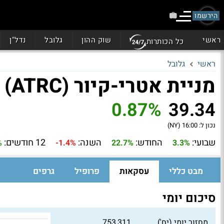
הירשמו
ראשי
שוק ההון
גלובל
נדל"ן
כל הכותרות
ראשי
גלובל
מניית אטרי-קיור (ATRC)
0.87%
39.34
נכון ל:
16:00 (NY)
שבועי:
החודש:
השנה:
12 חודשים:
%
-1.4%
22.7%
3.3%
מבט כללי
עסקאות
פרופיל
גרפים
סיכום יומי
מחזור יומי (יח')
753,311