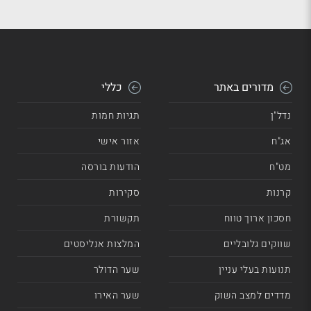
מדורים באתר
כללי
נדל"ן
תגיות חמות
אג"ח
אזור אישי
מט"ח
הודעות בורסה
קרנות
סקירות
חסכון ארוך טווח
תקשורת
שווקים גלובליים
המלצות אנליסטים
תנועות בעלי עניין
שער הדולר
מדדים למצב השוק
שער האירו