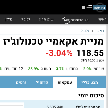
הירשמו
ראשי
שוק ההון
גלובל
נדל"ן
כל הכותרות
ראשי
גלובל
מניית אקאמיי טכנולוג'יז (AKAM)
-3.04%
118.55
נכון ל:
16:00 (NY)
שבועי:
החודש:
השנה:
12 חודשים:
6%
35.9%
3.7%
2.9%
מבט כללי
עסקאות
פרופיל
גרפים
סיכום יומי
מחזור יומי (יח')
5,505,940