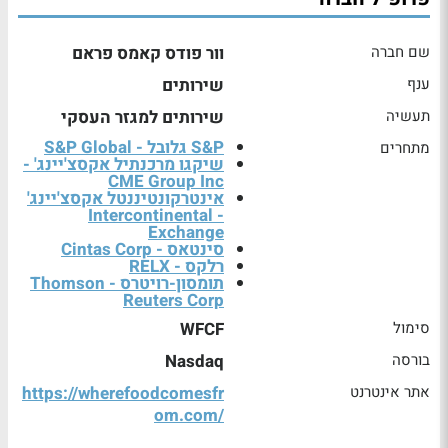
שם חברה
וור פודס קאמס פראם
ענף
שירותים
תעשיה
שירותים למגזר העסקי
S&P גלובל - S&P Global
מתחרים
שיקגו מרכנתיל אקסצ'יינג' -
CME Group Inc
אינטרקונטיננטל אקסצ'יינג'
- Intercontinental
Exchange
סינטאס - Cintas Corp
רלקס - RELX
תומסון-רויטרס - Thomson
Reuters Corp
סימול
WFCF
בורסה
Nasdaq
אתר אינטרנט
https://wherefoodcomesfr
om.com/