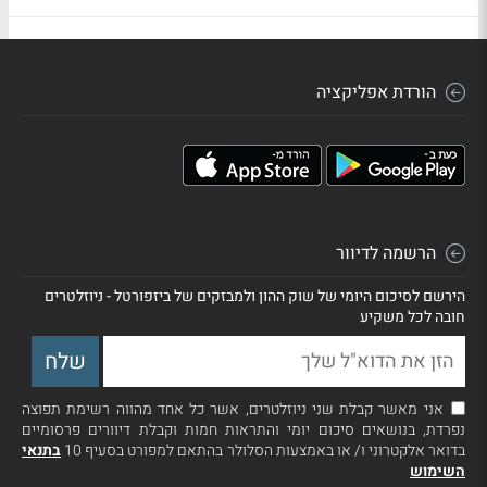
הורדת אפליקציה
הרשמה לדיוור
הירשם לסיכום היומי של שוק ההון ולמבזקים של ביזפורטל - ניוזלטרים
חובה לכל משקיע
אני מאשר קבלת שני ניוזלטרים, אשר כל אחד מהווה רשימת תפוצה
נפרדת, בנושאים סיכום יומי והתראות חמות וקבלת דיוורים פרסומיים
בדואר אלקטרוני ו/ או באמצעות הסלולר בהתאם למפורט בסעיף 10
בתנאי
השימוש