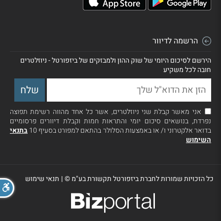
הרשמה לדיוור
הירשם לסיכום היומי של שוק ההון ולמבזקים של ביזפורטל - ניוזלטרים
חובה לכל משקיע
אני מאשר קבלת שני ניוזלטרים, אשר כל אחד מהווה רשימת תפוצה
נפרדת, בנושאים סיכום יומי והתראות חמות וקבלת דיוורים פרסומיים
בדואר אלקטרוני ו/ או באמצעות הסלולר בהתאם למפורט בסעיף 10
בתנאי
השימוש
כל הזכויות שמורות לחברת ביזפורטל תקשורת בע"מ ©
|
תנאי שימוש