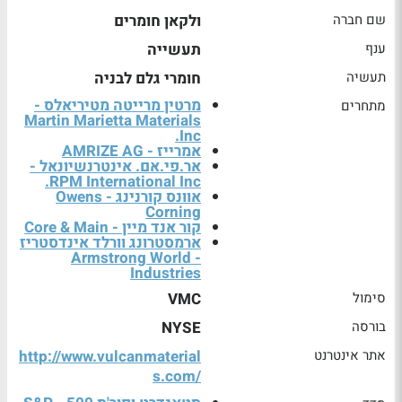
שם חברה
ולקאן חומרים
ענף
תעשייה
תעשיה
חומרי גלם לבניה
מרטין מרייטה מטיריאלס -
מתחרים
Martin Marietta Materials
Inc.
אמרייז - AMRIZE AG
אר.פי.אם. אינטרנשיונאל -
RPM International Inc.
אוונס קורנינג - Owens
Corning
קור אנד מיין - Core & Main
ארמסטרונג וורלד אינדסטריז
- Armstrong World
Industries
סימול
VMC
בורסה
NYSE
אתר אינטרנט
http://www.vulcanmaterial
s.com/