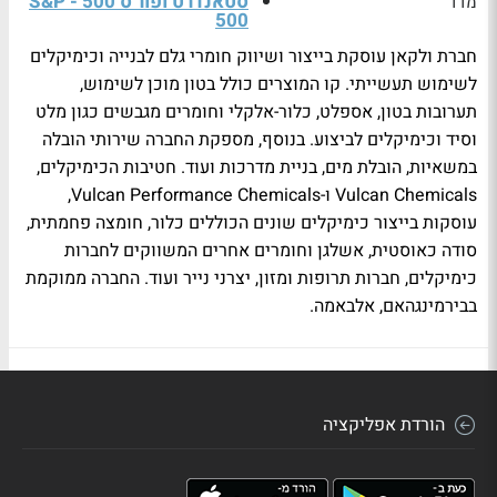
סטאנדרט ופור'ס 500 - S&P
מדד
500
חברת ולקאן עוסקת בייצור ושיווק חומרי גלם לבנייה וכימיקלים
לשימוש תעשייתי. קו המוצרים כולל בטון מוכן לשימוש,
תערובות בטון, אספלט, כלור-אלקלי וחומרים מגבשים כגון מלט
וסיד וכימיקלים לביצוע. בנוסף, מספקת החברה שירותי הובלה
במשאיות, הובלת מים, בניית מדרכות ועוד. חטיבות הכימיקלים,
Vulcan Chemicals ו-Vulcan Performance Chemicals,
עוסקות בייצור כימיקלים שונים הכוללים כלור, חומצה פחמתית,
סודה כאוסטית, אשלגן וחומרים אחרים המשווקים לחברות
כימיקלים, חברות תרופות ומזון, יצרני נייר ועוד. החברה ממוקמת
בבירמינגהאם, אלבאמה.
הורדת אפליקציה