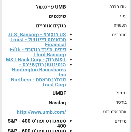
שם חברה
UMB פייננשל
ענף
פיננסים
תעשיה
בנקים אזוריים
US בנקורפ - U.S. Bancorp.
מתחרים
טרואיסט פייננשל - Truist
Financial
פיפת' ת'ירד בנקורפ - Fifth
Third Bancorp
M&T בנק - M&T Bank Corp
הנטינגטון בנקשיירס -
Huntington Bancshares
Inc
נורת'רן טראסט - Northern
Trust Corp
סימול
UMBF
בורסה
Nasdaq
אתר אינטרנט
http://www.umb.com/
סטאנדרט ופור'ס 400 - S&P
מדדים
400
סטאנדרט ופור'ס 600 - S&P