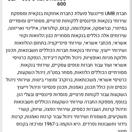
600
חברת UMB פייננשל פועלת כחברת אחזקות בנקאית ומספקת
שירותי בנקאות ופיננסים ללקוחות פרטיים, מסחריים ומוסדיים
במיזורי, נבראסקה, אוקלהומה, קנזס, קולוראדו, אילינוי ואריזונה.
שירותים אלה כוללים בנקאות מסחרית כגון הלוואות וקווי
אשראי, מכתבי אשראי, שירותי סינדיקציה בתחום ההלוואות
ושירותי ייעוץ, שירותי בנקאות חברות הכוללים חשבונאות, תכנון
חלוקת מניות ואופציות, ניהול חלוקת דיבידנד, הנפקת כרטיסי
אשראי ועוד עבור חברות וגופים עסקיים, שירותי בנקאות
מסורתיים הכוללים הלוואות, מסחר במט"ח, ניהול השקעות,
כרטיסי אשראי, משכנתאות, ברוקרג' ומוצרי ביטוח, שירותי ניהול
נכסים והון כולל תכנון, נאמנות, תכנון פנסיוני וניהול וייעוץ
השקעות עבור לקוחות פרטיים, מוסדות פיננסיים ובעלי הון.
בנוסף, מספקת החברה שירותי השקעות הכוללים חשבונאות
וניהול קרנות, העברות כספים, שירותי הפצה, שיווק, קשרי
משקיעים, משמורת ושירותי ניהול עבור קרנות נאמנות, קרנות
גידור וחשבונות נפרדים. היא הוקמה ב-1967 ומרכזה בקנזס
סיטי.