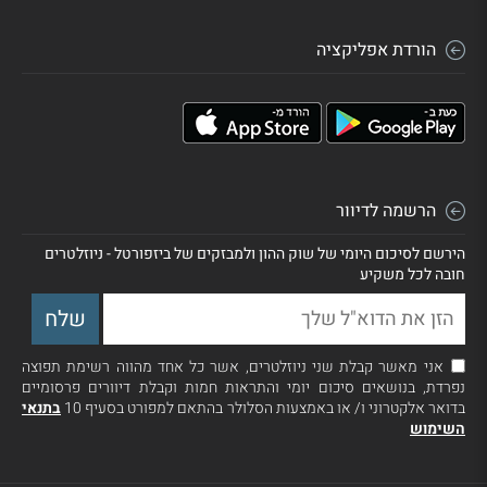
הורדת אפליקציה
הרשמה לדיוור
הירשם לסיכום היומי של שוק ההון ולמבזקים של ביזפורטל - ניוזלטרים
חובה לכל משקיע
אני מאשר קבלת שני ניוזלטרים, אשר כל אחד מהווה רשימת תפוצה
נפרדת, בנושאים סיכום יומי והתראות חמות וקבלת דיוורים פרסומיים
בדואר אלקטרוני ו/ או באמצעות הסלולר בהתאם למפורט בסעיף 10
בתנאי
השימוש