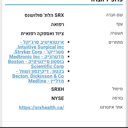
שם חברה
SRX הלת' סולושנס
ענף
רפואה
תעשיה
ציוד ואספקה רפואית
אינטואיטיב סרג'יקל -
מתחרים
Intuitive Surgical Inc.
סטרייקר - Stryker Corp.
מדטרוניק - Medtronic Inc
בוסטון סיינטיפיק - Boston
Scientific Corp
בקטון , דיקינסון ושות' -
Becton, Dickinson & Co
מדליין - Medline
סימול
SRXH
בורסה
NYSE
אתר אינטרנט
https://srxhealth.ca/