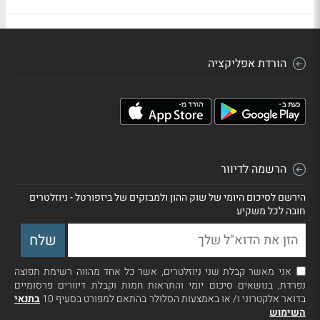
הורדת אפליקציה
הרשמה לדיוור
הירשם לסיכום היומי של שוק ההון ולמבזקים של ביזפורטל - ניוזלטרים
חובה לכל משקיע
אני מאשר קבלת שני ניוזלטרים, אשר כל אחד מהווה רשימת תפוצה
נפרדת, בנושאים סיכום יומי והתראות חמות וקבלת דיוורים פרסומיים
בדואר אלקטרוני ו/ או באמצעות הסלולר בהתאם למפורט בסעיף 10
בתנאי
השימוש