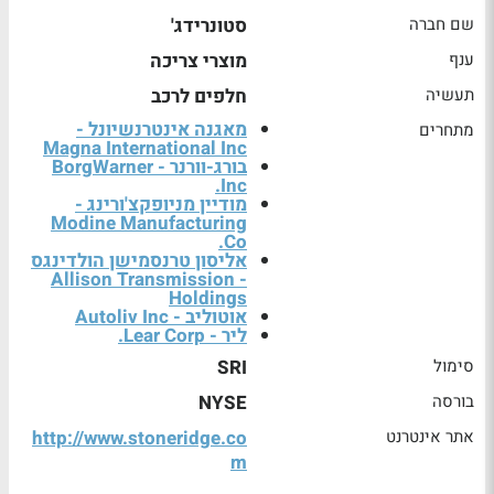
שם חברה
סטונרידג'
ענף
מוצרי צריכה
תעשיה
חלפים לרכב
מאגנה אינטרנשיונל -
מתחרים
Magna International Inc
בורג-וורנר - BorgWarner
Inc.
מודיין מניופקצ'ורינג -
Modine Manufacturing
Co.
אליסון טרנסמישן הולדינגס
- Allison Transmission
Holdings
אוטוליב - Autoliv Inc
ליר - Lear Corp.
סימול
SRI
בורסה
NYSE
אתר אינטרנט
http://www.stoneridge.co
m