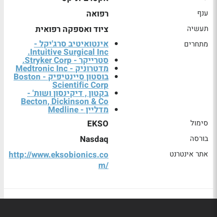
ענף
רפואה
תעשיה
ציוד ואספקה רפואית
אינטואיטיב סרג'יקל -
מתחרים
Intuitive Surgical Inc.
סטרייקר - Stryker Corp.
מדטרוניק - Medtronic Inc
בוסטון סיינטיפיק - Boston
Scientific Corp
בקטון , דיקינסון ושות' -
Becton, Dickinson & Co
מדליין - Medline
סימול
EKSO
בורסה
Nasdaq
אתר אינטרנט
http://www.eksobionics.co
m/