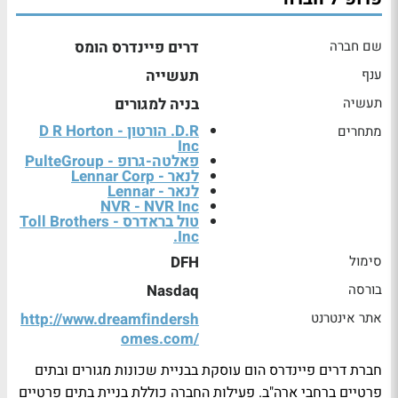
שם חברה
דרים פיינדרס הומס
ענף
תעשייה
תעשיה
בניה למגורים
D.R. הורטון - D R Horton
מתחרים
Inc
פאלטה-גרופ - PulteGroup
לנאר - Lennar Corp
לנאר - Lennar
NVR - NVR Inc
טול בראדרס - Toll Brothers
Inc.
סימול
DFH
בורסה
Nasdaq
אתר אינטרנט
http://www.dreamfindersh
omes.com/
חברת דרים פיינדרס הום עוסקת בבניית שכונות מגורים ובתים
פרטיים ברחבי ארה"ב. פעילות החברה כוללת בניית בתים פרטיים