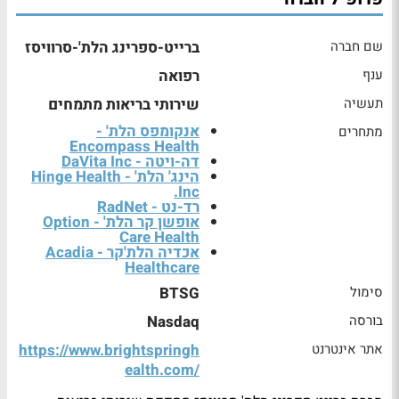
שם חברה
ברייט-ספרינג הלת'-סרוויסז
ענף
רפואה
תעשיה
שירותי בריאות מתמחים
אנקומפס הלת' -
מתחרים
Encompass Health
דה-ויטה - DaVita Inc
הינג' הלת' - Hinge Health
Inc.
רד-נט - RadNet
אופשן קר הלת' - Option
Care Health
אכדיה הלת'קר - Acadia
Healthcare
סימול
BTSG
בורסה
Nasdaq
אתר אינטרנט
https://www.brightspringh
ealth.com/