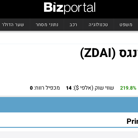
משפט
טכנולוגיה
רכב
נתוני מסחר
שער הדולר
ZDAI)
שווי שוק (אלפי $):
מכפיל רווח:
0
14
219.8%