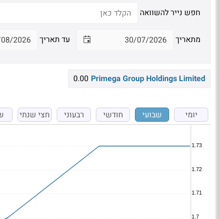
חפש נייר להשוואה
מתאריך
עד תאריך
0.00
Primega Group Holdings Limited
יומי
שבועי
חודשי
רבעוני
חצי שנתי
ש