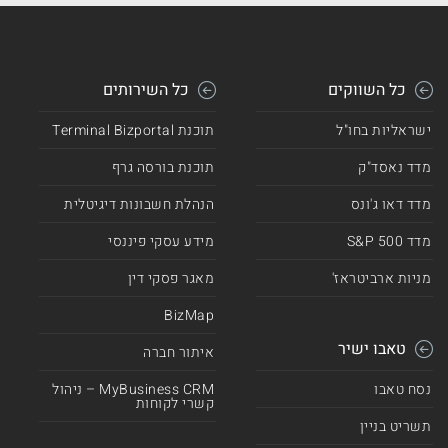
כל השווקים
כל השירותים
ישראליות בחו"ל
תוכנת Terminal Bizportal
מדד נאסד"ק
תוכנת בורסה גרף
מדד דאו ג'ונס
הנהלת חשבונות דיגיטלית
מדד 500 S&P
מידע עסקי פיננסי
מניות ארביטראז'
מאגר פסקי דין
BizMap
טאבו ישיר
איתור חברה
נסח טאבו
MyBusiness CRM – ניהול
קשרי לקוחות
תשריט בניין