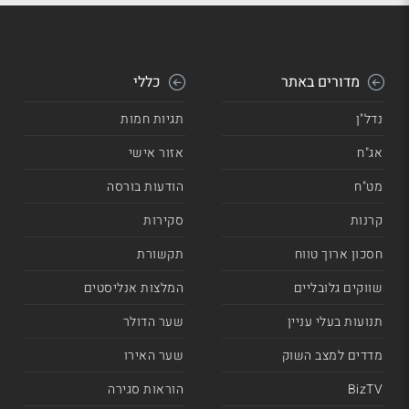
מדורים באתר
כללי
נדל"ן
תגיות חמות
אג"ח
אזור אישי
מט"ח
הודעות בורסה
קרנות
סקירות
חסכון ארוך טווח
תקשורת
שווקים גלובליים
המלצות אנליסטים
תנועות בעלי עניין
שער הדולר
מדדים למצב השוק
שער האירו
BizTV
הוראות סגירה