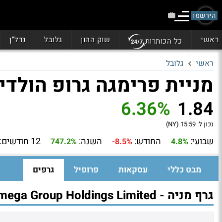
הירשמו
ראשי
שוק ההון
גלובל
נדל"ן
כל הכותרות
ראשי
גלובל
מניית פרימגה גרופ הולדינגס (
6.36%
1.84
נכון ל:
15:59 (NY)
שבועי:
החודש:
השנה:
12 חודשים:
747.2%
-8.5%
4.8%
מבט כללי
עסקאות
פרופיל
גרפים
גרף מניה - Primega Group Holdings Limited