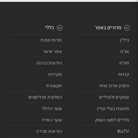
מדורים באתר
כללי
נדל"ן
תגיות חמות
אג"ח
אזור אישי
מט"ח
הודעות בורסה
קרנות
סקירות
חסכון ארוך טווח
תקשורת
שווקים גלובליים
המלצות אנליסטים
תנועות בעלי עניין
שער הדולר
מדדים למצב השוק
שער האירו
BizTV
הוראות סגירה