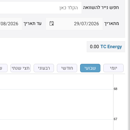
חפש נייר להשוואה
מתאריך
עד תאריך
0.00
TC Energy
יומי
שבועי
חודשי
רבעוני
חצי שנתי
ש