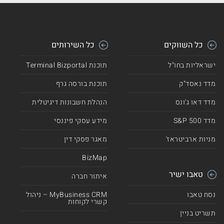
כל השווקים
כל השירותים
ישראליות בחו"ל
תוכנת Terminal Bizportal
מדד נאסד"ק
תוכנת בורסה גרף
מדד דאו ג'ונס
הנהלת חשבונות דיגיטלית
מדד 500 S&P
מידע עסקי פיננסי
מניות ארביטראז'
מאגר פסקי דין
BizMap
טאבו ישיר
איתור חברה
נסח טאבו
MyBusiness CRM – ניהול
קשרי לקוחות
תשריט בניין