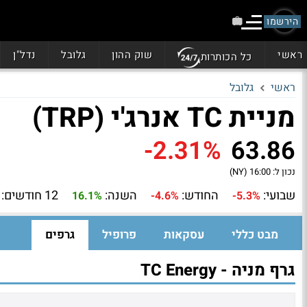
הירשמו
ראשי
שוק ההון
גלובל
נדל"ן
כל הכותרות
ראשי
גלובל
מניית TC אנרג'י (TRP)
-2.31%
63.86
נכון ל:
16:00 (NY)
שבועי:
החודש:
השנה:
12 חודשים:
16.1%
-4.6%
-5.3%
מבט כללי
עסקאות
פרופיל
גרפים
גרף מניה - TC Energy