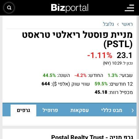
ראשי
גלובל
מניית פוסטל ריאלטי טראסט
(PSTL)
-1.11%
23.1
נכון ל:
10:29 (NY)
שבועי:
החודש:
השנה:
44.5%
-4.2%
1.3%
12 חודשים:
שווי שוק (אלפי $):
644
59.5%
מכפיל רווח:
45.18
מבט כללי
עסקאות
פרופיל
גרפים
גרף מניה - Postal Realty Trust