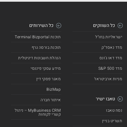
כל השווקים
כל השירותים
ישראליות בחו"ל
תוכנת Terminal Bizportal
מדד נאסד"ק
תוכנת בורסה גרף
מדד דאו ג'ונס
הנהלת חשבונות דיגיטלית
מדד 500 S&P
מידע עסקי פיננסי
מניות ארביטראז'
מאגר פסקי דין
BizMap
טאבו ישיר
איתור חברה
נסח טאבו
MyBusiness CRM – ניהול
קשרי לקוחות
תשריט בניין