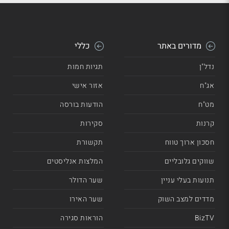
מדורים באתר
כללי
נדל"ן
תגיות חמות
אג"ח
אזור אישי
מט"ח
הודעות בורסה
קרנות
סקירות
חסכון ארוך טווח
תקשורת
שווקים גלובליים
המלצות אנליסטים
תנועות בעלי עניין
שער הדולר
מדדים למצב השוק
שער האירו
BizTV
הוראות סגירה