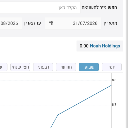
חפש נייר להשוואה
מתאריך
עד תאריך
0.00
Noah Holdings
יומי
שבועי
חודשי
רבעוני
חצי שנתי
ש