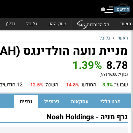
הירשמו
ראשי
שוק ההון
גלובל
נדל"ן
כל הכותרות
ראשי
גלובל
מניית נועה הולדינגס (NOAH)
1.39%
8.78
נכון ל:
16:00 (NY)
שבועי:
החודש:
השנה:
12 חודשים:
-12.5%
-14.8%
3.9%
מבט כללי
עסקאות
פרופיל
גרפים
גרף מניה - Noah Holdings