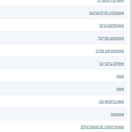
אאוויס ויקטוריה
אאוטלוק תרפיוטיקס
אאוטלסט גרופ
אאוטסט מדיקל
אאוטפרונט מדיה
אאולט בייבי קר
אאון
אאון
אאון ביופארמה
אאוסטר
אאופרקסיה פרמסוטיקלס