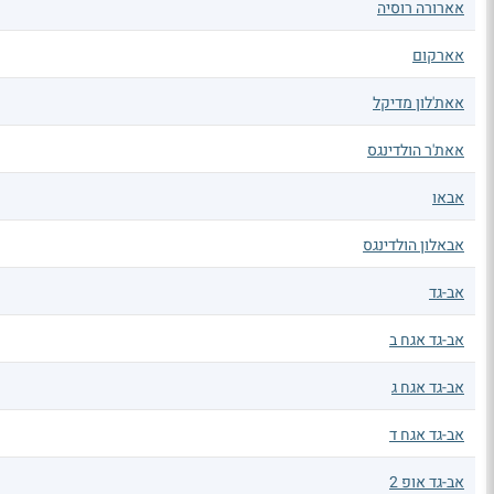
אארורה רוסיה
אארקום
אאת'לון מדיקל
אאת'ר הולדינגס
אבאו
אבאלון הולדינגס
אב-גד
אב-גד אגח ב
אב-גד אגח ג
אב-גד אגח ד
אב-גד אופ 2