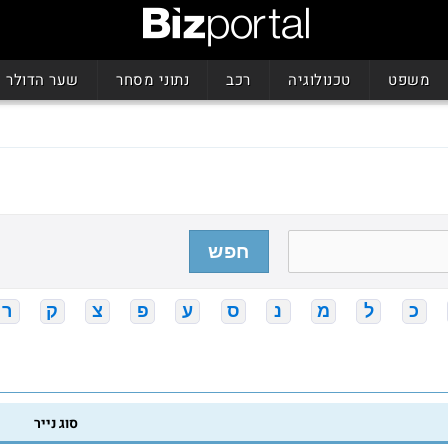
משפט
טכנולוגיה
רכב
נתוני מסחר
שער הדולר
חפש
כ
ל
מ
נ
ס
ע
פ
צ
ק
ר
סוג נייר