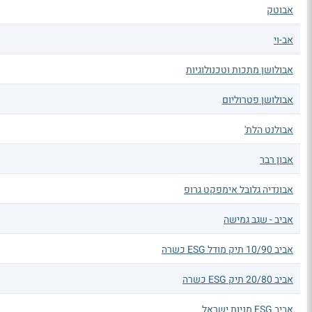
אבוטק
אב-וי
אבולושן מתכות וטכנולוגיות
אבולושן פטרוליום
אבולנט הלת'
אבון רבר
אבונדיה גלובל אימפקט גרופ
אביב - שגב גמישה
אביב 10/90 תיק מודל ESG כשרה
אביב 20/80 תיק ESG כשרה
אביב ESG מניות ישראל