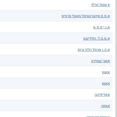
א סמול וורלד
א.מ.ס אינטרנשיונל מאטל סרוויס
א.נ.י ס.פ.א
א.ס.מ.ל. הולדינגס
א.ק.ו אנימל הלת' גרופ
אאבי שמידט
אאגון
אאגון
אאדיפיקה
אאווה