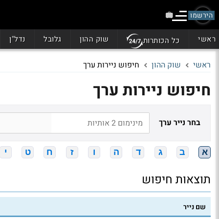
הירשמו
ראשי
שוק ההון
גלובל
נדל"ן
כל הכותרות
ראשי
שוק ההון
חיפוש ניירות ערך
חיפוש ניירות ערך
בחר נייר ערך
א
ב
ג
ד
ה
ו
ז
ח
ט
י
תוצאות חיפוש
שם נייר