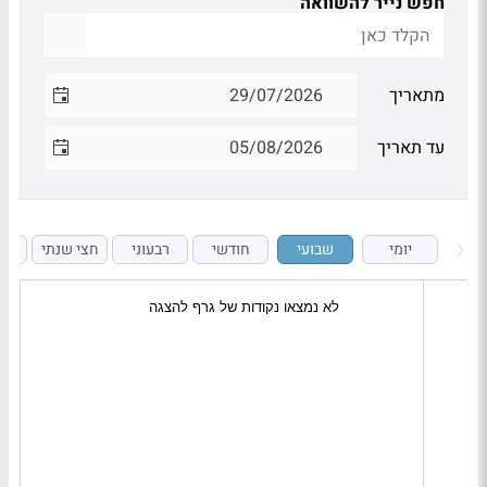
חפש נייר להשוואה
מתאריך
עד תאריך
יומי
שבועי
חודשי
רבעוני
חצי שנתי
ש