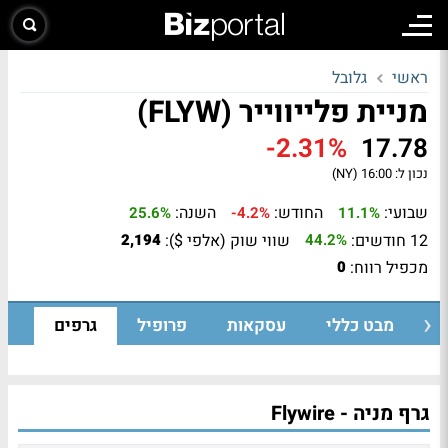
ראשי
גלובל
מניית פלייווייר (FLYW)
-2.31%
17.78
נכון ל:
16:00 (NY)
שבועי:
החודש:
השנה:
25.6%
-4.2%
11.1%
12 חודשים:
שווי שוק (אלפי $):
2,194
44.2%
מכפיל רווח:
0
מבט כללי
עסקאות
פרופיל
גרפים
גרף מניה - Flywire