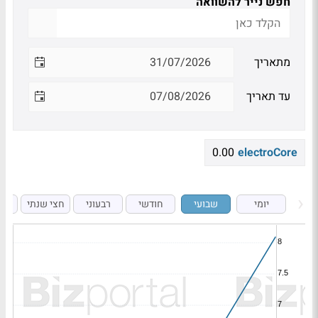
חפש נייר להשוואה
מתאריך
עד תאריך
0.00
electroCore
יומי
שבועי
חודשי
רבעוני
חצי שנתי
ש