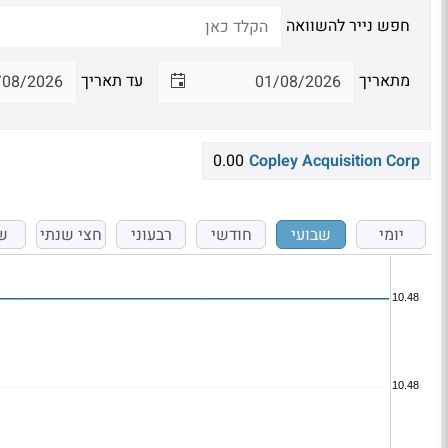
חפש נייר להשוואה
מתאריך
עד תאריך
0.00
Copley Acquisition Corp
יומי
שבועי
חודשי
רבעוני
חצי שנתי
ש