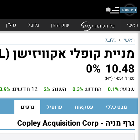
הירשמו
ראשי
שוק ההון
גלובל
נדל"ן
כל הכותרות
ראשי
גלובל
מניית קופלי אקוויזישן (COPL)
0%
10.48
נכון ל:
14:54 (NY)
שבועי:
החודש:
השנה:
12 חודשים:
3.9%
2%
0.3%
0.1%
מבט כללי
עסקאות
פרופיל
גרפים
גרף מניה - Copley Acquisition Corp