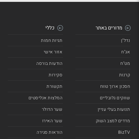
מדורים באתר
כללי
נדל"ן
תגיות חמות
אג"ח
אזור אישי
מט"ח
הודעות בורסה
קרנות
סקירות
חסכון ארוך טווח
תקשורת
שווקים גלובליים
המלצות אנליסטים
תנועות בעלי עניין
שער הדולר
מדדים למצב השוק
שער האירו
BizTV
הוראות סגירה