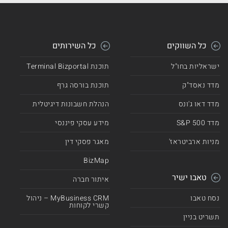
כל השווקים
כל השירותים
ישראליות בחו"ל
תוכנת Terminal Bizportal
מדד נאסד"ק
תוכנת בורסה גרף
מדד דאו ג'ונס
הנהלת חשבונות דיגיטלית
מדד 500 S&P
מידע עסקי פיננסי
מניות ארביטראז'
מאגר פסקי דין
BizMap
טאבו ישיר
איתור חברה
נסח טאבו
MyBusiness CRM – ניהול
קשרי לקוחות
תשריט בניין