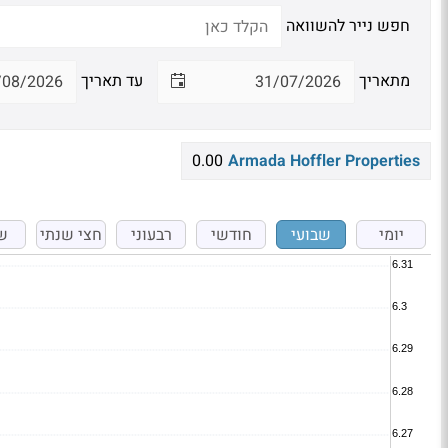
חפש נייר להשוואה
מתאריך
עד תאריך
0.00
Armada Hoffler Properties
יומי
שבועי
חודשי
רבעוני
חצי שנתי
ש