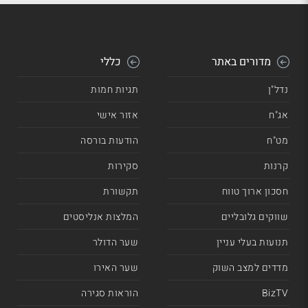
מדורים באתר
כללי
נדל"ן
תגיות חמות
אג"ח
אזור אישי
מט"ח
הודעות בורסה
קרנות
סקירות
חסכון ארוך טווח
תקשורת
שווקים גלובליים
המלצות אנליסטים
תנועות בעלי עניין
שער הדולר
מדדים למצב השוק
שער האירו
BizTV
הוראות סגירה