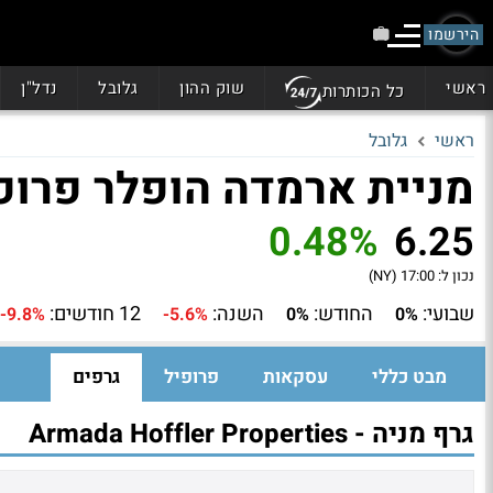
הירשמו
ראשי
שוק ההון
גלובל
נדל"ן
כל הכותרות
ראשי
גלובל
מניית ארמדה הופלר פרופרטיז
0.48%
6.25
נכון ל:
17:00 (NY)
שבועי:
החודש:
השנה:
12 חודשים:
-9.8%
-5.6%
0%
0%
מבט כללי
עסקאות
פרופיל
גרפים
גרף מניה - Armada Hoffler Properties