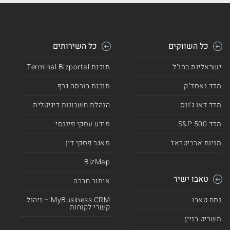
כל השווקים
כל השירותים
ישראליות בחו"ל
תוכנת Terminal Bizportal
מדד נאסד"ק
תוכנת בורסה גרף
מדד דאו ג'ונס
הנהלת חשבונות דיגיטלית
מדד 500 S&P
מידע עסקי פיננסי
מניות ארביטראז'
מאגר פסקי דין
BizMap
טאבו ישיר
איתור חברה
נסח טאבו
MyBusiness CRM – ניהול
קשרי לקוחות
תשריט בניין