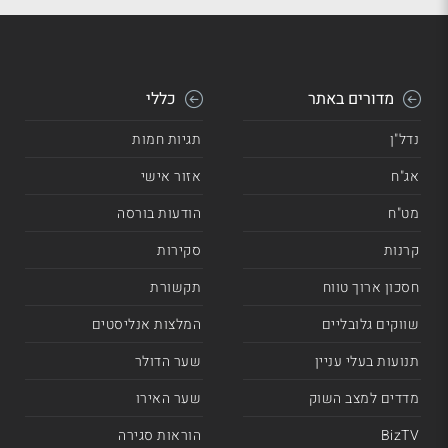
מדורים באתר
כללי
נדל"ן
תגיות חמות
אג"ח
אזור אישי
מט"ח
הודעות בורסה
קרנות
סקירות
חסכון ארוך טווח
תקשורת
שווקים גלובליים
המלצות אנליסטים
תנועות בעלי עניין
שער הדולר
מדדים למצב השוק
שער האירו
BizTV
הוראות סגירה