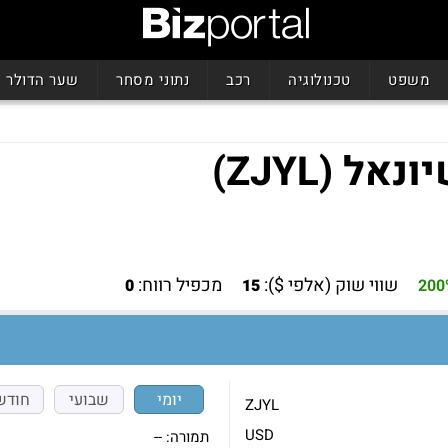
משפט
טכנולוגיה
רכב
נתוני מסחר
שער הדולר
ל (ZJYL)
שווי שוק (אלפי $):
מכפיל רווח:
0
15
200
יומי
שבועי
חודש
ZJYL
USD
תמורה:
--