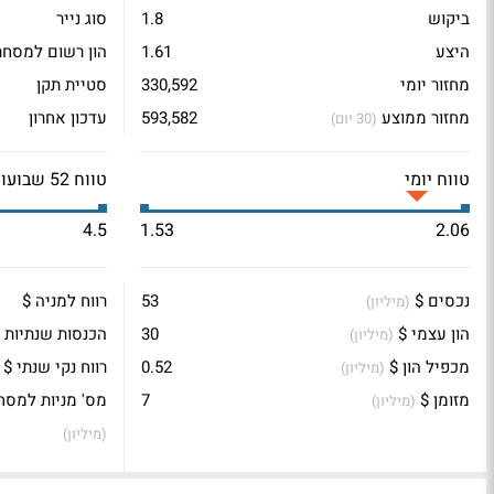
ביקוש
1.8
סוג נייר
היצע
1.61
הון רשום למסחר
מחזור יומי
330,592
סטיית תקן
מחזור ממוצע
593,582
עדכון אחרון
(30 יום)
טווח יומי
טווח 52 שבועות
4.5
1.53
2.06
נכסים $
53
רווח למניה $
(מיליון)
הון עצמי $
30
הכנסות שנתיות 
(מיליון)
מכפיל הון $
0.52
רווח נקי שנתי $
(מיליון)
מזומן $
7
מס' מניות למסח
(מיליון)
(מיליון)