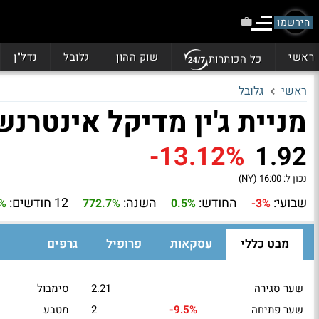
הירשמו
ראשי
שוק ההון
גלובל
נדל"ן
כל הכותרות
ראשי
גלובל
מניית ג'ין מדיקל אינטרנשיונא
-13.12%
1.92
נכון ל:
16:00 (NY)
שבועי:
החודש:
השנה:
12 חודשים:
%
772.7%
0.5%
-3%
מבט כללי
עסקאות
פרופיל
גרפים
שער סגירה
2.21
סימבול
שער פתיחה
-9.5%
2
מטבע