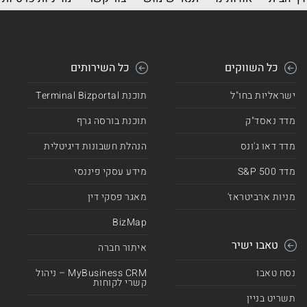
כל השווקים
כל השירותים
ישראליות בחו"ל
תוכנת Terminal Bizportal
מדד נאסד"ק
תוכנת בורסה גרף
מדד דאו ג'ונס
הנהלת חשבונות דיגיטלית
מדד 500 S&P
מידע עסקי פיננסי
מניות ארביטראז'
מאגר פסקי דין
BizMap
טאבו ישיר
איתור חברה
נסח טאבו
MyBusiness CRM – ניהול
קשרי לקוחות
תשריט בניין