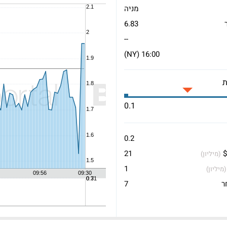
מניה
6.83
--
16:00 (NY)
0.1
0.2
$
21
(מיליון)
1
(מיליון)
ר
7