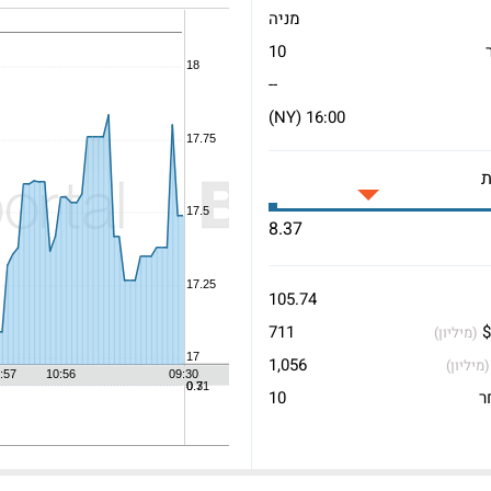
מניה
10
--
16:00 (NY)
8.37
105.74
$
711
(מיליון)
1,056
(מיליון)
ר
10