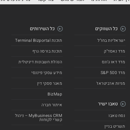
כל השווקים
כל השירותים
ישראליות בחו"ל
תוכנת Terminal Bizportal
מדד נאסד"ק
תוכנת בורסה גרף
מדד דאו ג'ונס
הנהלת חשבונות דיגיטלית
מדד 500 S&P
מידע עסקי פיננסי
מניות ארביטראז'
מאגר פסקי דין
BizMap
טאבו ישיר
איתור חברה
נסח טאבו
MyBusiness CRM – ניהול
קשרי לקוחות
תשריט בניין