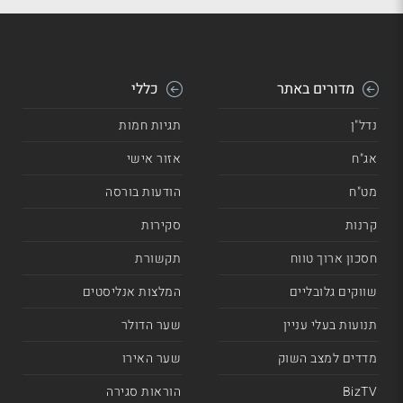
מדורים באתר
כללי
נדל"ן
תגיות חמות
אג"ח
אזור אישי
מט"ח
הודעות בורסה
קרנות
סקירות
חסכון ארוך טווח
תקשורת
שווקים גלובליים
המלצות אנליסטים
תנועות בעלי עניין
שער הדולר
מדדים למצב השוק
שער האירו
BizTV
הוראות סגירה