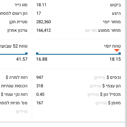
ביקוש
18.11
סוג נייר
היצע
17
הון רשום למסחר
מחזור יומי
282,360
סטיית תקן
מחזור ממוצע
166,412
עדכון אחרון
(30 יום)
טווח יומי
טווח 52 שבועות
41.57
16.88
18.15
נכסים $
947
רווח למניה $
(מיליון)
הון עצמי $
318
הכנסות שנתיות 
(מיליון)
מכפיל הון $
0.45
רווח נקי שנתי $
(מיליון)
מזומן $
167
מס' מניות למסח
(מיליון)
(מיליון)