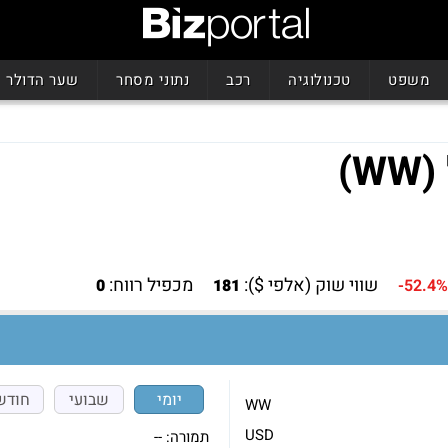
משפט
טכנולוגיה
רכב
נתוני מסחר
שער הדולר
שווי שוק (אלפי $):
מכפיל רווח:
0
181
-52.4%
יומי
שבועי
חודש
WW
USD
תמורה:
--