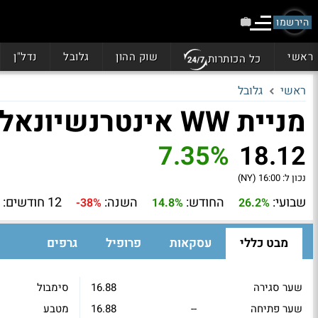
הירשמו
ראשי
שוק ההון
גלובל
נדל"ן
כל הכותרות
ראשי
גלובל
מניית WW אינטרנשיונאל (WW)
7.35%
18.12
נכון ל:
16:00 (NY)
שבועי:
החודש:
השנה:
12 חודשים:
-38%
14.8%
26.2%
מבט כללי
עסקאות
פרופיל
גרפים
שער סגירה
16.88
סימבול
שער פתיחה
--
16.88
מטבע