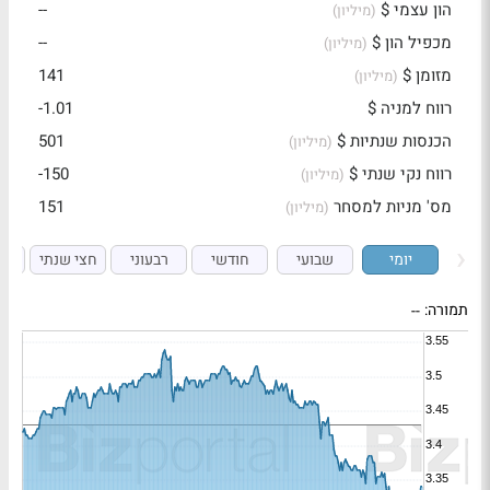
הון עצמי $
--
(מיליון)
מכפיל הון $
--
(מיליון)
מזומן $
141
(מיליון)
רווח למניה $
-1.01
הכנסות שנתיות $
501
(מיליון)
רווח נקי שנתי $
-150
(מיליון)
מס' מניות למסחר
151
(מיליון)
יומי
שבועי
חודשי
רבעוני
חצי שנתי
ש
תמורה:
--