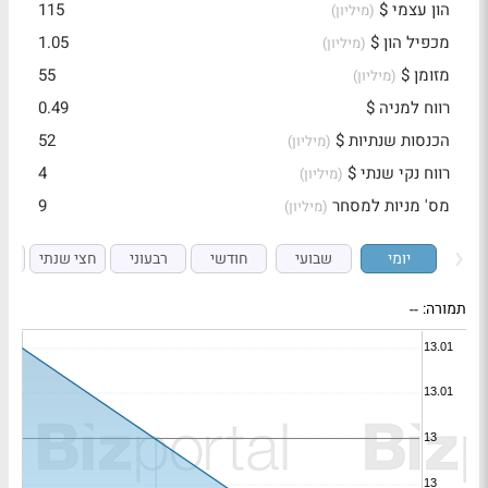
הון עצמי $
115
(מיליון)
מכפיל הון $
1.05
(מיליון)
מזומן $
55
(מיליון)
רווח למניה $
0.49
הכנסות שנתיות $
52
(מיליון)
רווח נקי שנתי $
4
(מיליון)
מס' מניות למסחר
9
(מיליון)
יומי
שבועי
חודשי
רבעוני
חצי שנתי
ש
תמורה:
--