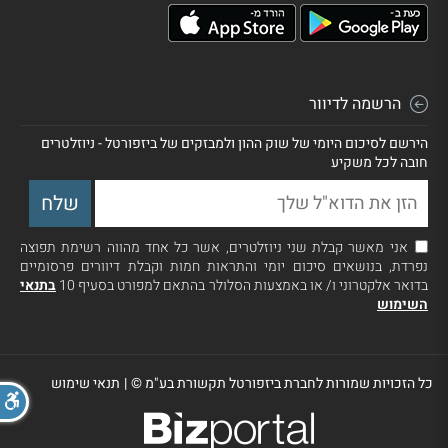
הרשמה לדיוור
הירשם לסיכום היומי של שוק ההון ולמבזקים של ביזפורטל - ניוזלטרים
חובה לכל משקיע
אני מאשר קבלת שני ניוזלטרים, אשר כל אחד מהווה רשימת תפוצה
נפרדת, בנושאים סיכום יומי והתראות חמות וקבלת דיוורים פרסומיים
בדואר אלקטרוני ו/ או באמצעות הסלולר בהתאם למפורט בסעיף 10
בתנאי
השימוש
כל הזכויות שמורות לחברת ביזפורטל תקשורת בע"מ ©
|
תנאי שימוש