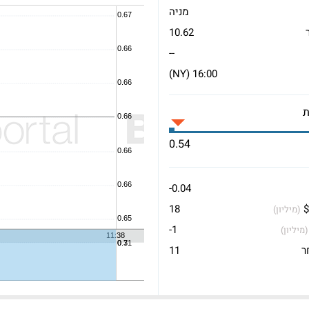
מניה
10.62
--
16:00 (NY)
0.54
-0.04
$
18
(מיליון)
-1
(מיליון)
ר
11