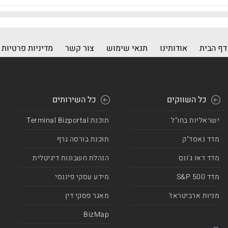
דף הבית
אודותינו
תנאי שימוש
צור קשר
מדיניות פרטיות
כל השווקים
כל השירותים
ישראליות בחו"ל
תוכנת Terminal Bizportal
מדד נאסד"ק
תוכנת בורסה גרף
מדד דאו ג'ונס
הנהלת חשבונות דיגיטלית
מדד 500 S&P
מידע עסקי פיננסי
מניות ארביטראז'
מאגר פסקי דין
BizMap