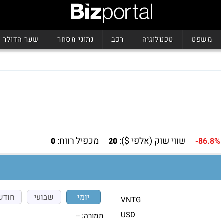
משפט
טכנולוגיה
רכב
נתוני מסחר
שער הדולר
שווי שוק (אלפי $):
מכפיל רווח:
0
20
-86.8%
יומי
שבועי
חודש
VNTG
USD
תמורה:
--