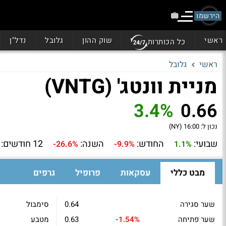
הירשמו
ראשי
שוק ההון
גלובל
נדל"ן
כל הכותרות
ראשי
גלובל
מניית וונטג' (VNTG)
3.4%
0.66
נכון ל:
16:00 (NY)
שבועי:
החודש:
השנה:
12 חודשים:
-26.6%
-9.9%
1.1%
מבט כללי
עסקאות
פרופיל
גרפים
שער סגירה
0.64
סימבול
שער פתיחה
-1.54%
0.63
מטבע