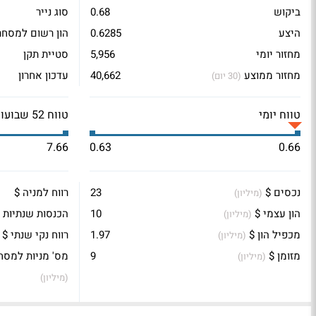
ביקוש
0.68
סוג נייר
היצע
0.6285
הון רשום למסחר
מחזור יומי
5,956
סטיית תקן
מחזור ממוצע
40,662
עדכון אחרון
(30 יום)
טווח יומי
טווח 52 שבועות
7.66
0.63
0.66
נכסים $
23
רווח למניה $
(מיליון)
הון עצמי $
10
הכנסות שנתיות 
(מיליון)
מכפיל הון $
1.97
רווח נקי שנתי $
(מיליון)
מזומן $
9
מס' מניות למסח
(מיליון)
(מיליון)