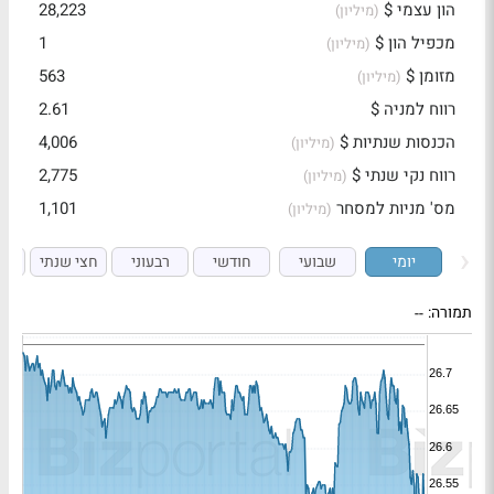
הון עצמי $
28,223
(מיליון)
מכפיל הון $
1
(מיליון)
מזומן $
563
(מיליון)
רווח למניה $
2.61
הכנסות שנתיות $
4,006
(מיליון)
רווח נקי שנתי $
2,775
(מיליון)
מס' מניות למסחר
1,101
(מיליון)
יומי
שבועי
חודשי
רבעוני
חצי שנתי
ש
תמורה:
--