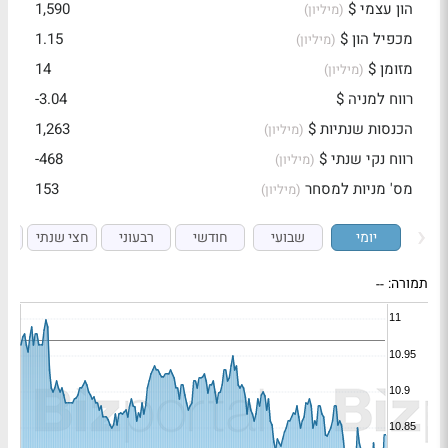
הון עצמי $
1,590
(מיליון)
מכפיל הון $
1.15
(מיליון)
מזומן $
14
(מיליון)
רווח למניה $
-3.04
הכנסות שנתיות $
1,263
(מיליון)
רווח נקי שנתי $
-468
(מיליון)
מס' מניות למסחר
153
(מיליון)
יומי
שבועי
חודשי
רבעוני
חצי שנתי
ש
תמורה:
--