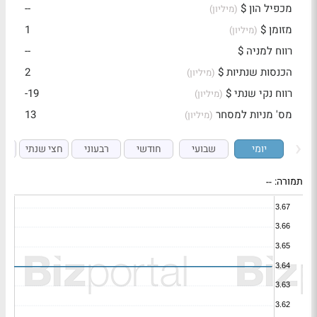
מכפיל הון $
--
(מיליון)
מזומן $
1
(מיליון)
רווח למניה $
--
הכנסות שנתיות $
2
(מיליון)
רווח נקי שנתי $
-19
(מיליון)
מס' מניות למסחר
13
(מיליון)
יומי
שבועי
חודשי
רבעוני
חצי שנתי
ש
תמורה:
--