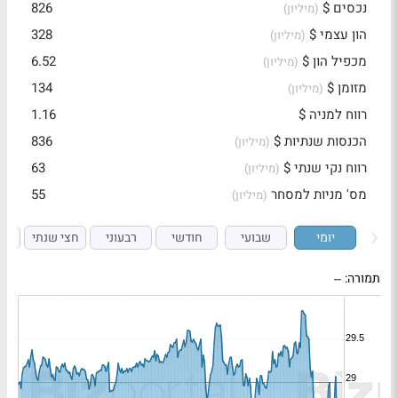
נכסים $
826
(מיליון)
הון עצמי $
328
(מיליון)
מכפיל הון $
6.52
(מיליון)
מזומן $
134
(מיליון)
רווח למניה $
1.16
הכנסות שנתיות $
836
(מיליון)
רווח נקי שנתי $
63
(מיליון)
מס' מניות למסחר
55
(מיליון)
יומי
שבועי
חודשי
רבעוני
חצי שנתי
ש
תמורה:
--