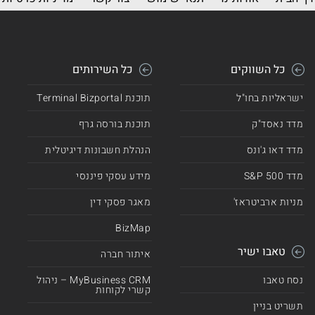
כל השווקים
כל השירותים
ישראליות בחו"ל
תוכנת Terminal Bizportal
מדד נאסד"ק
תוכנת בורסה גרף
מדד דאו ג'ונס
הנהלת חשבונות דיגיטלית
מדד 500 S&P
מידע עסקי פיננסי
מניות ארביטראז'
מאגר פסקי דין
BizMap
טאבו ישיר
איתור חברה
נסח טאבו
MyBusiness CRM – ניהול
קשרי לקוחות
תשריט בניין