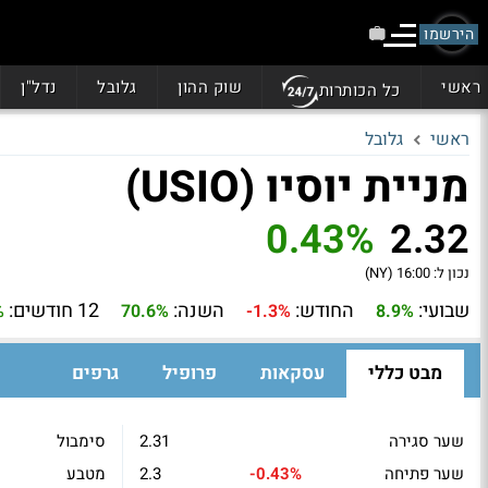
הירשמו
ראשי
שוק ההון
גלובל
נדל"ן
כל הכותרות
ראשי
גלובל
מניית יוסיו (USIO)
0.43%
2.32
נכון ל:
16:00 (NY)
שבועי:
החודש:
השנה:
12 חודשים:
%
70.6%
-1.3%
8.9%
מבט כללי
עסקאות
פרופיל
גרפים
שער סגירה
2.31
סימבול
שער פתיחה
-0.43%
2.3
מטבע