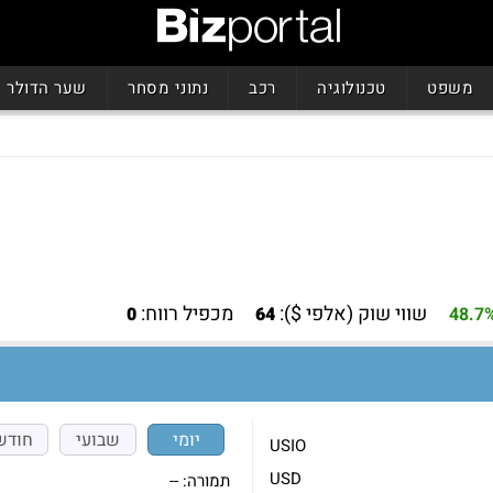
משפט
טכנולוגיה
רכב
נתוני מסחר
שער הדולר
שווי שוק (אלפי $):
מכפיל רווח:
0
64
48.7
יומי
שבועי
חודש
USIO
USD
תמורה:
--