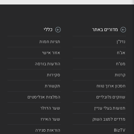
מדורים באתר
כללי
נדל"ן
תגיות חמות
אג"ח
אזור אישי
מט"ח
הודעות בורסה
קרנות
סקירות
חסכון ארוך טווח
תקשורת
שווקים גלובליים
המלצות אנליסטים
תנועות בעלי עניין
שער הדולר
מדדים למצב השוק
שער האירו
BizTV
הוראות סגירה