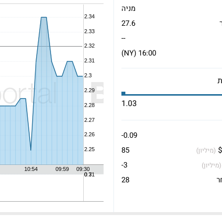
מניה
27.6
--
16:00 (NY)
1.03
-0.09
$
85
(מיליון)
-3
(מיליון)
ר
28