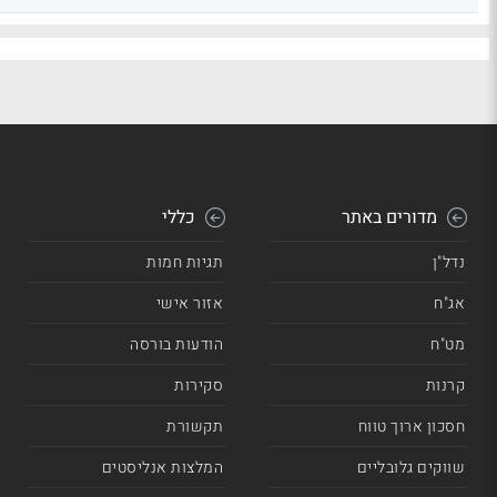
מדורים באתר
כללי
נדל"ן
תגיות חמות
אג"ח
אזור אישי
מט"ח
הודעות בורסה
קרנות
סקירות
חסכון ארוך טווח
תקשורת
שווקים גלובליים
המלצות אנליסטים