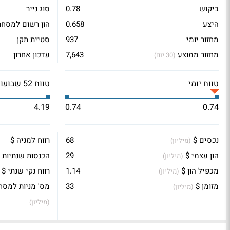
ביקוש
0.78
סוג נייר
היצע
0.658
הון רשום למסחר
מחזור יומי
937
סטיית תקן
מחזור ממוצע
7,643
עדכון אחרון
(30 יום)
טווח יומי
טווח 52 שבועות
4.19
0.74
0.74
נכסים $
68
רווח למניה $
(מיליון)
הון עצמי $
29
הכנסות שנתיות 
(מיליון)
מכפיל הון $
1.14
רווח נקי שנתי $
(מיליון)
מזומן $
33
מס' מניות למסח
(מיליון)
(מיליון)