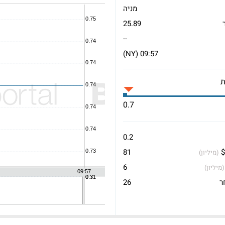
מניה
25.89
--
09:57 (NY)
0.7
0.2
$
81
(מיליון)
6
(מיליון)
ר
26