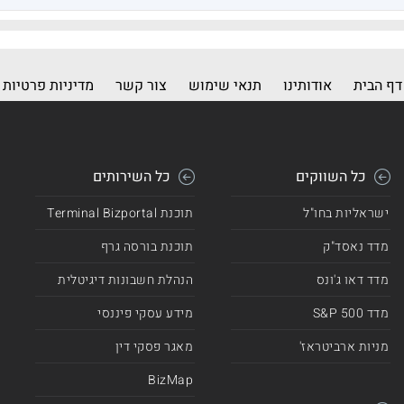
דף הבית
אודותינו
תנאי שימוש
צור קשר
מדיניות פרטיות
כל השווקים
כל השירותים
ישראליות בחו"ל
תוכנת Terminal Bizportal
מדד נאסד"ק
תוכנת בורסה גרף
מדד דאו ג'ונס
הנהלת חשבונות דיגיטלית
מדד 500 S&P
מידע עסקי פיננסי
מניות ארביטראז'
מאגר פסקי דין
BizMap