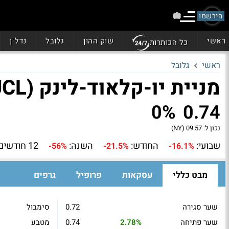
הירשמו
ראשי
שוק ההון
גלובל
נדל"ן
כל הכותרות
ראשי
גלובל
מניית יו-קלאוד-לינק (UCL)
0%
0.74
נכון ל:
09:57 (NY)
שבועי:
החודש:
השנה:
12 חודשים:
-56%
-21.5%
-16.1%
מבט כללי
עסקאות
פרופיל
גרפים
שער סגירה
0.72
סימבול
שער פתיחה
2.78%
0.74
מטבע