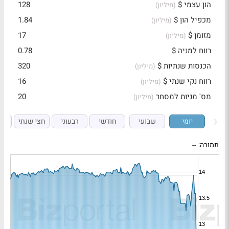
הון עצמי $
128
(מיליון)
מכפיל הון $
1.84
(מיליון)
מזומן $
17
(מיליון)
רווח למניה $
0.78
הכנסות שנתיות $
320
(מיליון)
רווח נקי שנתי $
16
(מיליון)
מס' מניות למסחר
20
(מיליון)
יומי
שבועי
חודשי
רבעוני
חצי שנתי
ש
תמורה:
--