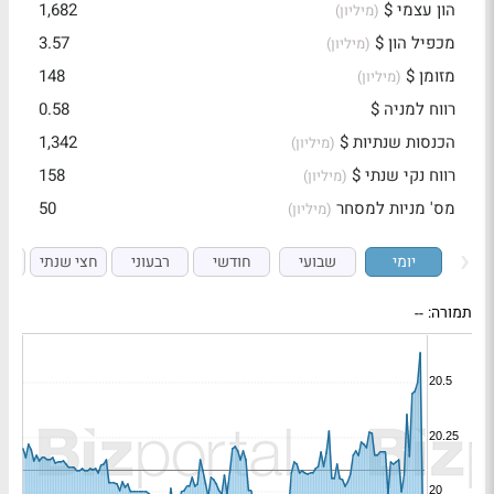
הון עצמי $
1,682
(מיליון)
מכפיל הון $
3.57
(מיליון)
מזומן $
148
(מיליון)
רווח למניה $
0.58
הכנסות שנתיות $
1,342
(מיליון)
רווח נקי שנתי $
158
(מיליון)
מס' מניות למסחר
50
(מיליון)
יומי
שבועי
חודשי
רבעוני
חצי שנתי
ש
תמורה:
--