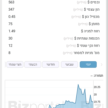
נכסים $
563
(מיליון)
הון עצמי $
347
(מיליון)
מכפיל הון $
0.45
(מיליון)
מזומן $
75
(מיליון)
רווח למניה $
1.49
הכנסות שנתיות $
30
(מיליון)
רווח נקי שנתי $
12
(מיליון)
מס' מניות למסחר
8
(מיליון)
יומי
שבועי
חודשי
רבעוני
חצי שנתי
ש
תמורה:
--