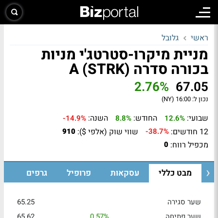
ראשי
גלובל
מניית מיקרו-סטרטג'י מניות
בכורה סדרה A (STRK)
2.76%
67.05
נכון ל:
16:00 (NY)
שבועי:
החודש:
השנה:
-14.9%
8.8%
12.6%
12 חודשים:
שווי שוק (אלפי $):
910
-38.7%
מכפיל רווח:
0
מבט כללי
עסקאות
פרופיל
גרפים
שער סגירה
65.25
שער פתיחה
0.57%
65.62