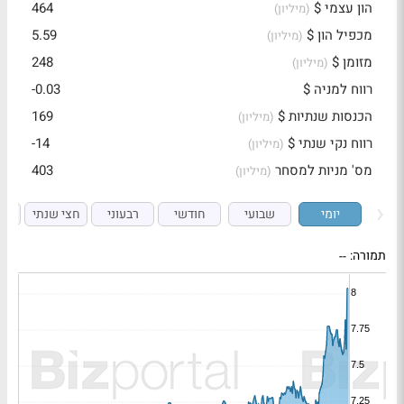
הון עצמי $
464
(מיליון)
מכפיל הון $
5.59
(מיליון)
מזומן $
248
(מיליון)
רווח למניה $
-0.03
הכנסות שנתיות $
169
(מיליון)
רווח נקי שנתי $
-14
(מיליון)
מס' מניות למסחר
403
(מיליון)
יומי
שבועי
חודשי
רבעוני
חצי שנתי
ש
תמורה:
--