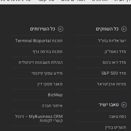
כל השווקים
כל השירותים
ישראליות בחו"ל
תוכנת Terminal Bizportal
מדד נאסד"ק
תוכנת בורסה גרף
מדד דאו ג'ונס
הנהלת חשבונות דיגיטלית
מדד 500 S&P
מידע עסקי פיננסי
מניות ארביטראז'
מאגר פסקי דין
BizMap
טאבו ישיר
איתור חברה
נסח טאבו
MyBusiness CRM – ניהול
קשרי לקוחות
תשריט בניין