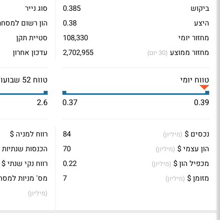
ביקוש
0.385
סוג נייר
היצע
0.38
הון רשום למסחר
מחזור יומי
108,330
סטיית תקן
מחזור ממוצע
2,702,955
עדכון אחרון
(30 יום)
טווח יומי
טווח 52 שבועות
2.6
0.37
0.39
נכסים $
84
רווח למניה $
(מיליון)
הון עצמי $
70
הכנסות שנתיות 
(מיליון)
מכפיל הון $
0.22
רווח נקי שנתי $
(מיליון)
מזומן $
7
מס' מניות למסח
(מיליון)
(מיליון)