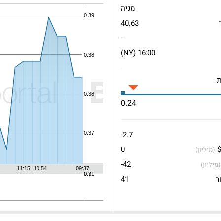
מניה
40.63
--
16:00 (NY)
0.24
-2.7
$
0
(מיליון)
-42
(מיליון)
ר
41