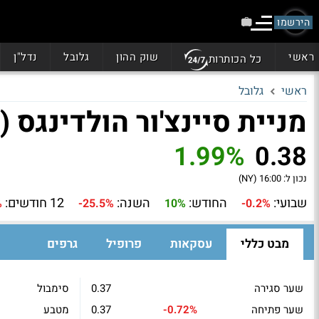
הירשמו
ראשי
שוק ההון
גלובל
נדל"ן
כל הכותרות
ראשי
גלובל
מניית סיינצ'ור הולדינגס (SCNX)
1.99%
0.38
נכון ל:
16:00 (NY)
שבועי:
החודש:
השנה:
12 חודשים:
%
-25.5%
10%
-0.2%
מבט כללי
עסקאות
פרופיל
גרפים
שער סגירה
0.37
סימבול
שער פתיחה
-0.72%
0.37
מטבע