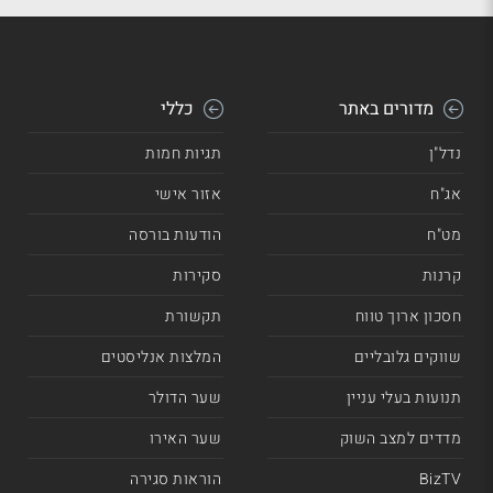
מדורים באתר
כללי
נדל"ן
תגיות חמות
אג"ח
אזור אישי
מט"ח
הודעות בורסה
קרנות
סקירות
חסכון ארוך טווח
תקשורת
שווקים גלובליים
המלצות אנליסטים
תנועות בעלי עניין
שער הדולר
מדדים למצב השוק
שער האירו
BizTV
הוראות סגירה