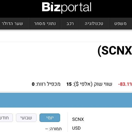
משפט
טכנולוגיה
רכב
נתוני מסחר
שער הדולר
שווי שוק (אלפי $):
מכפיל רווח:
0
15
-83.1
יומי
שבועי
חודש
SCNX
USD
תמורה:
--