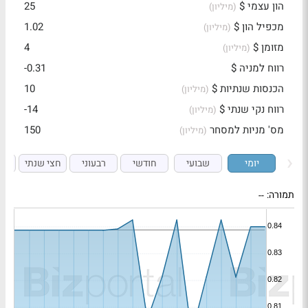
הון עצמי $
25
(מיליון)
מכפיל הון $
1.02
(מיליון)
מזומן $
4
(מיליון)
רווח למניה $
-0.31
הכנסות שנתיות $
10
(מיליון)
רווח נקי שנתי $
-14
(מיליון)
מס' מניות למסחר
150
(מיליון)
יומי
שבועי
חודשי
רבעוני
חצי שנתי
ש
תמורה:
--