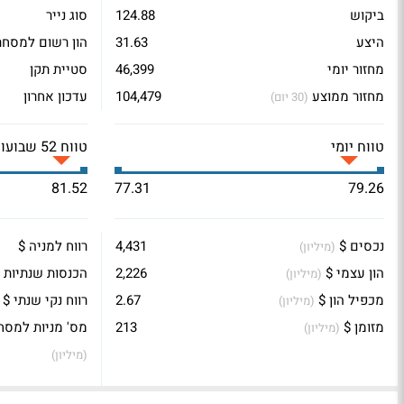
ביקוש
124.88
סוג נייר
היצע
31.63
הון רשום למסחר
מחזור יומי
46,399
סטיית תקן
מחזור ממוצע
104,479
עדכון אחרון
(30 יום)
טווח יומי
טווח 52 שבועות
81.52
77.31
79.26
נכסים $
4,431
רווח למניה $
(מיליון)
הון עצמי $
2,226
הכנסות שנתיות 
(מיליון)
מכפיל הון $
2.67
רווח נקי שנתי $
(מיליון)
מזומן $
213
מס' מניות למסח
(מיליון)
(מיליון)