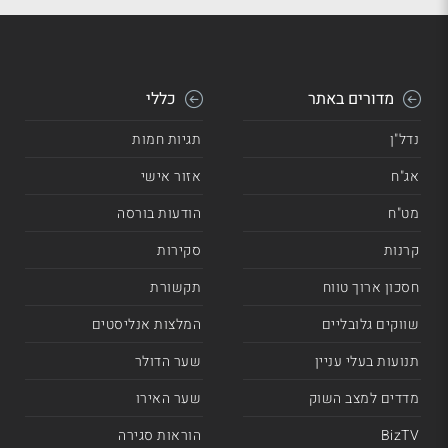
מדורים באתר
כללי
נדל"ן
תגיות חמות
אג"ח
אזור אישי
מט"ח
הודעות בורסה
קרנות
סקירות
חסכון ארוך טווח
תקשורת
שווקים גלובליים
המלצות אנליסטים
תנועות בעלי עניין
שער הדולר
מדדים למצב השוק
שער האירו
BizTV
הוראות סגירה