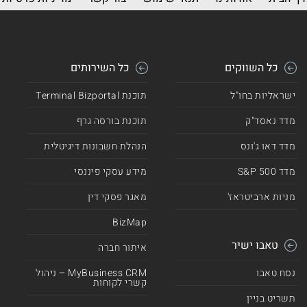
כל השווקים
כל השירותים
ישראליות בחו"ל
תוכנת Terminal Bizportal
מדד נאסד"ק
תוכנת בורסה גרף
מדד דאו ג'ונס
הנהלת חשבונות דיגיטלית
מדד 500 S&P
מידע עסקי פיננסי
מניות ארביטראז'
מאגר פסקי דין
BizMap
טאבו ישיר
איתור חברה
נסח טאבו
MyBusiness CRM – ניהול
קשרי לקוחות
תשריט בניין