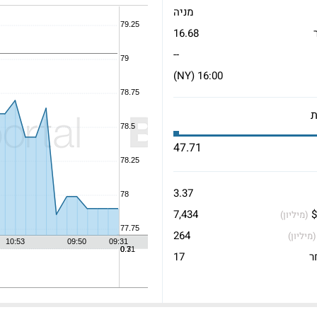
מניה
16.68
--
16:00 (NY)
47.71
3.37
$
7,434
(מיליון)
264
(מיליון)
ר
17