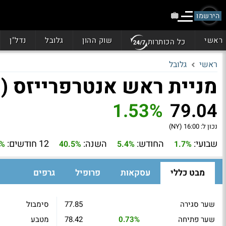
הירשמו
ראשי
שוק ההון
גלובל
נדל"ן
כל הכותרות
ראשי
גלובל
מניית ראש אנטרפרייזס (RUSHB)
1.53%
79.04
נכון ל:
16:00 (NY)
שבועי:
החודש:
השנה:
12 חודשים:
2%
40.5%
5.4%
1.7%
מבט כללי
עסקאות
פרופיל
גרפים
שער סגירה
77.85
סימבול
שער פתיחה
0.73%
78.42
מטבע