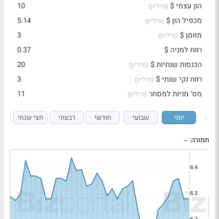
הון עצמי $
10
(מיליון)
מכפיל הון $
5.14
(מיליון)
מזומן $
3
(מיליון)
רווח למניה $
0.37
הכנסות שנתיות $
20
(מיליון)
רווח נקי שנתי $
3
(מיליון)
מס' מניות למסחר
11
(מיליון)
יומי
שבועי
חודשי
רבעוני
חצי שנתי
ש
תמורה:
--