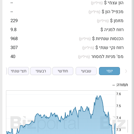
הון עצמי $
--
(מיליון)
מכפיל הון $
--
(מיליון)
מזומן $
229
(מיליון)
רווח למניה $
9.8
הכנסות שנתיות $
968
(מיליון)
רווח נקי שנתי $
307
(מיליון)
מס' מניות למסחר
40
(מיליון)
יומי
שבועי
חודשי
רבעוני
חצי שנתי
ש
תמורה:
--