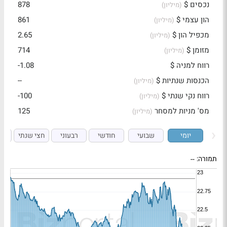
נכסים $
878
(מיליון)
הון עצמי $
861
(מיליון)
מכפיל הון $
2.65
(מיליון)
מזומן $
714
(מיליון)
רווח למניה $
-1.08
הכנסות שנתיות $
--
(מיליון)
רווח נקי שנתי $
-100
(מיליון)
מס' מניות למסחר
125
(מיליון)
יומי
שבועי
חודשי
רבעוני
חצי שנתי
ש
תמורה:
--