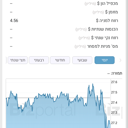
מכפיל הון $
--
(מיליון)
מזומן $
--
(מיליון)
רווח למניה $
4.56
הכנסות שנתיות $
--
(מיליון)
רווח נקי שנתי $
--
(מיליון)
מס' מניות למסחר
--
(מיליון)
יומי
שבועי
חודשי
רבעוני
חצי שנתי
ש
תמורה:
--