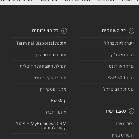
כל השווקים
כל השירותים
ישראליות בחו"ל
תוכנת Terminal Bizportal
מדד נאסד"ק
תוכנת בורסה גרף
מדד דאו ג'ונס
הנהלת חשבונות דיגיטלית
מדד 500 S&P
מידע עסקי פיננסי
מניות ארביטראז'
מאגר פסקי דין
BizMap
טאבו ישיר
איתור חברה
נסח טאבו
MyBusiness CRM – ניהול
קשרי לקוחות
תשריט בניין