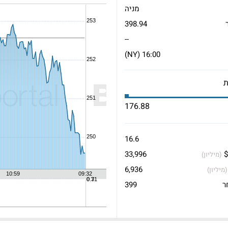
מניה
398.94
--
16:00 (NY)
176.88
16.6
$
33,996
(מיליון)
6,936
(מיליון)
ר
399