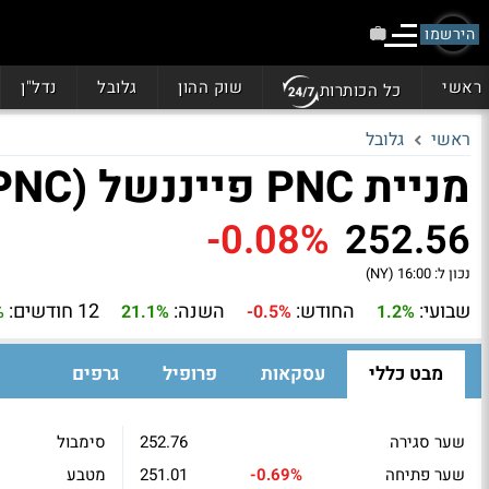
הירשמו
ראשי
שוק ההון
גלובל
נדל"ן
כל הכותרות
ראשי
גלובל
מניית PNC פייננשל (PNC)
-0.08%
252.56
נכון ל:
16:00 (NY)
שבועי:
החודש:
השנה:
12 חודשים:
%
21.1%
-0.5%
1.2%
מבט כללי
עסקאות
פרופיל
גרפים
שער סגירה
252.76
סימבול
שער פתיחה
-0.69%
251.01
מטבע