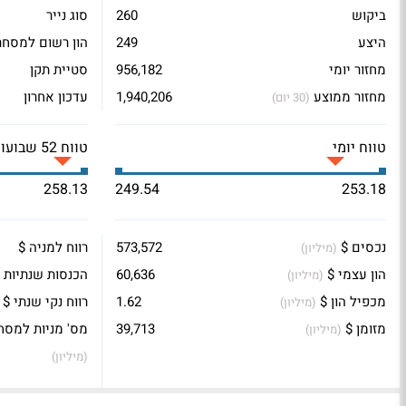
ביקוש
260
סוג נייר
היצע
249
הון רשום למסחר
מחזור יומי
956,182
סטיית תקן
מחזור ממוצע
1,940,206
עדכון אחרון
(30 יום)
טווח יומי
טווח 52 שבועות
258.13
249.54
253.18
נכסים $
573,572
רווח למניה $
(מיליון)
הון עצמי $
60,636
הכנסות שנתיות 
(מיליון)
מכפיל הון $
1.62
רווח נקי שנתי $
(מיליון)
מזומן $
39,713
מס' מניות למסח
(מיליון)
(מיליון)