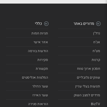
מדורים באתר
כללי
נדל"ן
תגיות חמות
אג"ח
אזור אישי
מט"ח
הודעות בורסה
קרנות
סקירות
חסכון ארוך טווח
תקשורת
שווקים גלובליים
המלצות אנליסטים
תנועות בעלי עניין
שער הדולר
מדדים למצב השוק
שער האירו
BizTV
הוראות סגירה